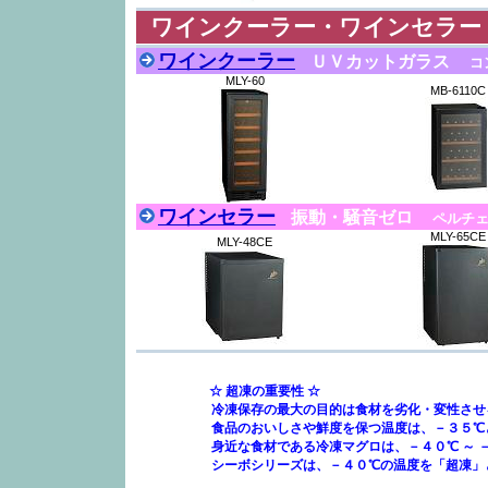
ワインクーラー・ワインセラー
ワインクーラー
ＵＶカットガラス
コ
MLY-60
MB-6110C
ワインセラー
振動・騒音ゼロ
ペルチェ
MLY-65CE
MLY-48CE
☆ 超凍の重要性 ☆
冷凍保存の最大の目的は食材を劣化・変性させるこ
食品のおいしさや鮮度を保つ温度は、－３５℃と
身近な食材である冷凍マグロは、－４０℃ ～ －６
シーボシリーズは、－４０℃の温度を「超凍」と名