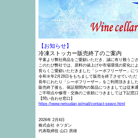
【お知らせ】
冷凍ストッカー販売終了のご案内
平素より弊社商品をご愛顧いただき、誠に有り難うご
このたび弊社では、原料の値上げや市場環境の変化に
長らくご愛顧いただきました「シーボフリーザー」に
令和８年2月28日をもちまして販売を終了させていた
長年にわたり「シーボフリーザー」をご利用頂きまし
販売終了後も、保証期間内の製品につきましては従来
ご不明点や修理・交換のご依頼につきましては下記窓
【問い合わせ窓口】
https://www.netsudan.jp/mail/contact-seavo.html
2026年 2月4日
株式会社 ネツダン
代表取締役 山口 房雄