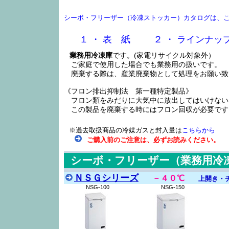
シーボ・フリーザー（冷凍ストッカー）カタログは、
１ ・ 表 紙
２ ・ ラインナッ
業務用冷凍庫
です。(家電リサイクル対象外）
ご家庭で使用した場合でも業務用の扱いです
。
廃棄する際は、産業廃棄物として処理をお願い致
《フロン排出抑制法 第一種特定製品》
フロン類をみだりに大気中に放出してはいけない
この製品を廃棄する時にはフロン回収が必要です
※過去取扱商品の冷媒ガスと封入量は
こちらから
ご購入前のご注意は、必ずお読みください。
シーボ・フリーザー（業務用冷
ＮＳＧシリーズ
－４０℃
上開き・
NSG-100
NSG-150