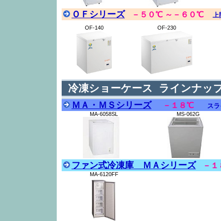
ＯＦシリーズ
－５０℃ ～－６０℃
上
OF-140
OF-230
冷凍ショーケース ラインナッ
ＭＡ・ＭＳシリーズ
－１８℃
スラ
MA-6058SL
MS-062G
ファン式冷凍庫 ＭＡシリーズ
－１
MA-6120FF